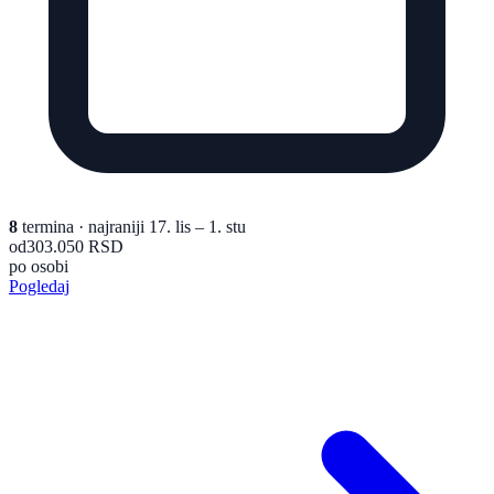
8
termina
· najraniji 17. lis – 1. stu
od
303.050 RSD
po osobi
Pogledaj