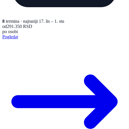
8
termina
· najraniji 17. lis – 1. stu
od
291.350 RSD
po osobi
Pogledaj