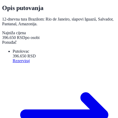
Opis putovanja
12-dnevna tura Brazilom: Rio de Janeiro, slapovi Iguazú, Salvador,
Pantanal, Amazonija.
Najniža cijena
396.650 RSD
po osobi
Ponuđač
Putolovac
396.650 RSD
Rezerviraj