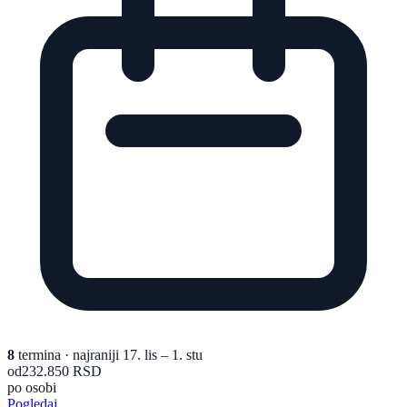
8
termina
· najraniji 17. lis – 1. stu
od
232.850 RSD
po osobi
Pogledaj