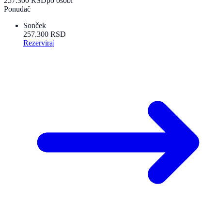
257.300 RSD
po osobi
Ponuđač
Sonček
257.300 RSD
Rezerviraj