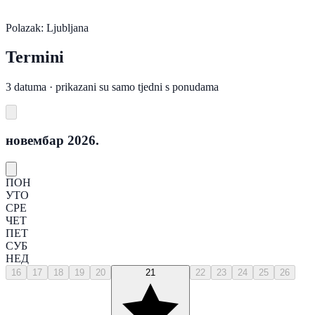
Polazak: Ljubljana
Termini
3 datuma · prikazani su samo tjedni s ponudama
новембар 2026.
ПОН
УТО
СРЕ
ЧЕТ
ПЕТ
СУБ
НЕД
16
17
18
19
20
21
22
23
24
25
26