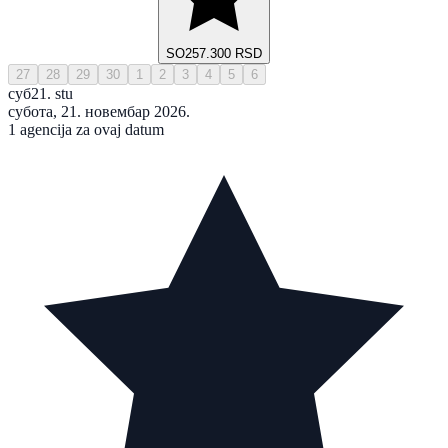
SO
257.300 RSD
27
28
29
30
1
2
3
4
5
6
суб
21. stu
субота, 21. новембар 2026.
1 agencija za ovaj datum