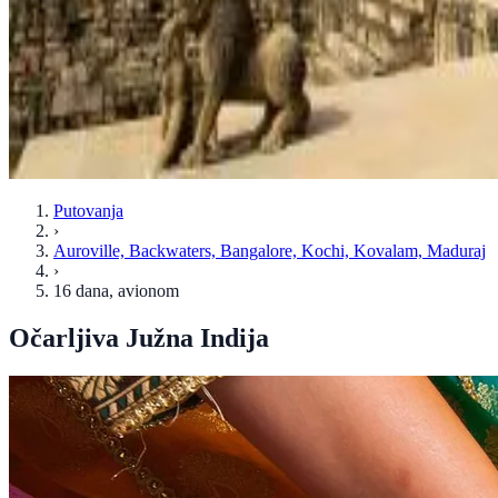
Putovanja
›
Auroville, Backwaters, Bangalore, Kochi, Kovalam, Maduraj
›
16 dana
, avionom
Očarljiva Južna Indija