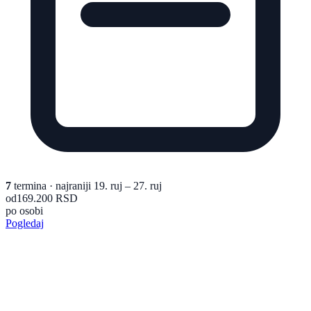
7
termina
· najraniji 19. ruj – 27. ruj
od
169.200 RSD
po osobi
Pogledaj