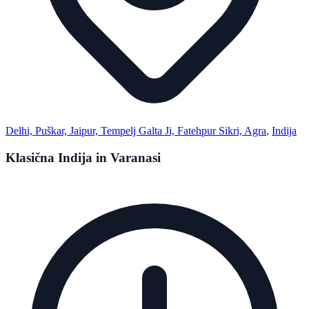
Delhi, Puškar, Jaipur, Tempelj Galta Ji, Fatehpur Sikri, Agra
,
Indija
Klasična Indija in Varanasi