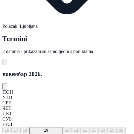
Polazak: Ljubljana
Termini
2 datuma · prikazani su samo tjedni s ponudama
новембар 2026.
ПОН
УТО
СРЕ
ЧЕТ
ПЕТ
СУБ
НЕД
16
17
18
19
20
21
22
23
24
25
26