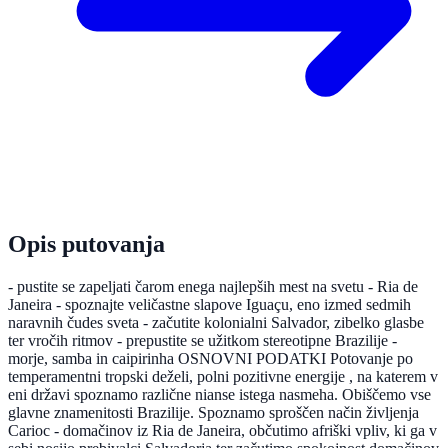
Opis putovanja
- pustite se zapeljati čarom enega najlepših mest na svetu - Ria de
Janeira - spoznajte veličastne slapove Iguaçu, eno izmed sedmih
naravnih čudes sveta - začutite kolonialni Salvador, zibelko glasbe
ter vročih ritmov - prepustite se užitkom stereotipne Brazilije -
morje, samba in caipirinha OSNOVNI PODATKI Potovanje po
temperamentni tropski deželi, polni pozitivne energije , na katerem v
eni državi spoznamo različne nianse istega nasmeha. Obiščemo vse
glavne znamenitosti Brazilije. Spoznamo sproščen način življenja
Carioc - domačinov iz Ria de Janeira, občutimo afriški vpliv, ki ga v