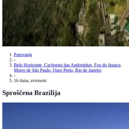
Putovanja
›
Belo Horizonte, Cachoeira das Andorinhas, Foz do Iguaçu,
Morro de São Paulo, Ouro Preto, Rio de Janeiro
›
16 dana
, avionom
Sproščena Brazilija