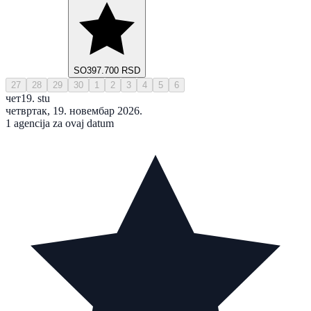
SO
397.700 RSD
27
28
29
30
1
2
3
4
5
6
чет
19. stu
четвртак, 19. новембар 2026.
1 agencija za ovaj datum