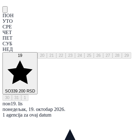
ПОН
УТО
СРЕ
ЧЕТ
ПЕТ
СУБ
НЕД
19
20
21
22
23
24
25
26
27
28
29
SO
339.200 RSD
30
31
1
пон
19. lis
понедељак, 19. октобар 2026.
1 agencija za ovaj datum