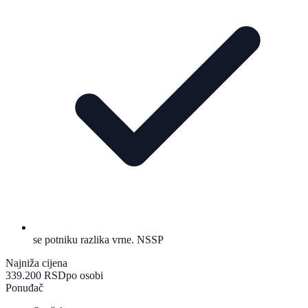
se potniku razlika vrne. NSSP
Najniža cijena
339.200 RSD
po osobi
Ponuđač