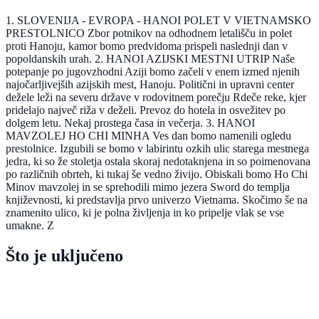
1. SLOVENIJA - EVROPA - HANOI POLET V VIETNAMSKO
PRESTOLNICO Zbor potnikov na odhodnem letališču in polet
proti Hanoju, kamor bomo predvidoma prispeli naslednji dan v
popoldanskih urah. 2. HANOI AZIJSKI MESTNI UTRIP Naše
potepanje po jugovzhodni Aziji bomo začeli v enem izmed njenih
najočarljivejših azijskih mest, Hanoju. Politični in upravni center
dežele leži na severu države v rodovitnem porečju Rdeče reke, kjer
pridelajo največ riža v deželi. Prevoz do hotela in osvežitev po
dolgem letu. Nekaj prostega časa in večerja. 3. HANOI
MAVZOLEJ HO CHI MINHA Ves dan bomo namenili ogledu
prestolnice. Izgubili se bomo v labirintu ozkih ulic starega mestnega
jedra, ki so že stoletja ostala skoraj nedotaknjena in so poimenovana
po različnih obrteh, ki tukaj še vedno živijo. Obiskali bomo Ho Chi
Minov mavzolej in se sprehodili mimo jezera Sword do templja
književnosti, ki predstavlja prvo univerzo Vietnama. Skočimo še na
znamenito ulico, ki je polna življenja in ko pripelje vlak se vse
umakne. Z
Što je uključeno