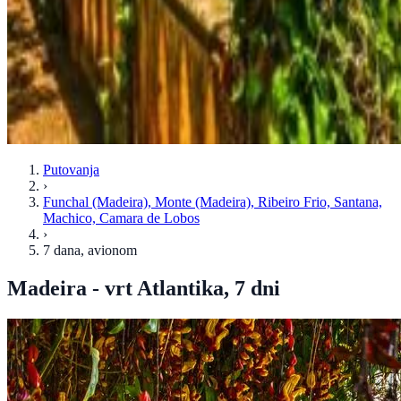
Putovanja
›
Funchal (Madeira), Monte (Madeira), Ribeiro Frio, Santana,
Machico, Camara de Lobos
›
7 dana
, avionom
Madeira - vrt Atlantika, 7 dni