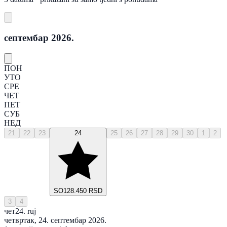
септембар 2026.
ПОН
УТО
СРЕ
ЧЕТ
ПЕТ
СУБ
НЕД
21
22
23
24
25
26
27
28
29
30
1
2
SO
128.450 RSD
3
4
чет
24. ruj
четвртак, 24. септембар 2026.