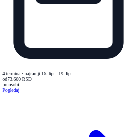
4
termina
· najraniji 16. lip – 19. lip
od
73.600 RSD
po osobi
Pogledaj