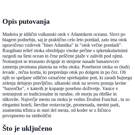
Opis putovanja
Madeira je idilični vulkanski otok v Atlantskem oceanu. Slovi po
blagem podnebju, saj je praktično celo leto pomlad, zato ima otok
upravičeno vzdevek "biser Atlantika" in "otok večne pomladi".
Razgibani relief otoka obrobljajo visoke pečine s spketakularinimi
razgedi na širni ocean in črne peščene plaže v zalivih pod njimi.
Notranjost se terasasto dviguje in strnjene nasade bananovcev
zamenja prostrana planota na vrhu otoka. Posebnost otoka so (tudi)
levade , rečna korita, ki prepredajo otok po dolgem in po čez. Ob
njih so speljane odlično označene sprehajalne poti, ki zaradi bujnega
zelenja delujejo pravljično. ulkanski otok na severu ponuja lavine
"bazenčke", v katerih je kopanje posebno doživetje. Vasice v
notranjosti so tradicionalne in ruralne, ob morju pa ribiške in
slikovite. Največje mesto na otoku je vedno živahni Funchal , tu so
elegantni hoteli, številne restavracije, promenada, mestni park,
znamenita tržnica in stari del mesta, od koder se z žičnico
povzpnemo na simbolični
Što je uključeno