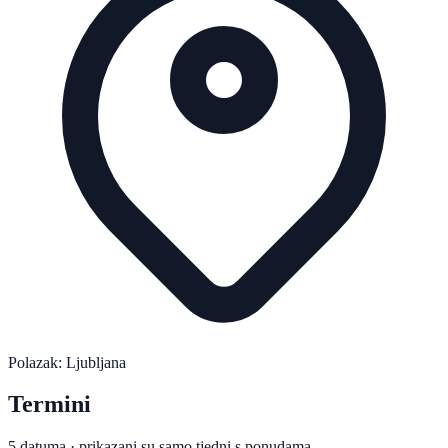
Polazak: Ljubljana
Termini
5 datuma · prikazani su samo tjedni s ponudama