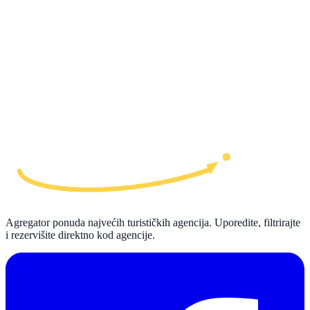
Agregator ponuda najvećih turističkih agencija. Uporedite, filtrirajte
i rezervišite direktno kod agencije.