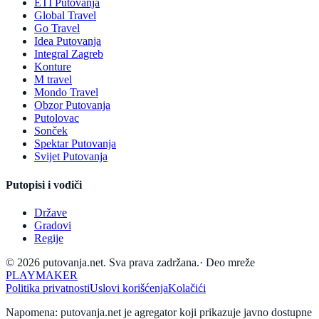
ETI Putovanja
Global Travel
Go Travel
Idea Putovanja
Integral Zagreb
Konture
M travel
Mondo Travel
Obzor Putovanja
Putolovac
Sonček
Spektar Putovanja
Svijet Putovanja
Putopisi i vodiči
Države
Gradovi
Regije
© 2026 putovanja.net. Sva prava zadržana.
·
Deo mreže
PLAYMAKER
Politika privatnosti
Uslovi korišćenja
Kolačići
Napomena: putovanja.net je agregator koji prikazuje javno dostupne