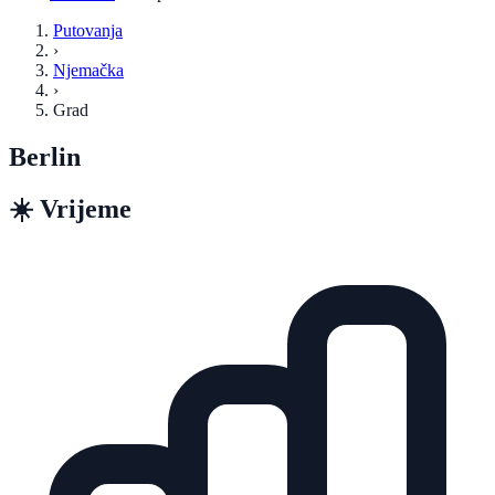
Putovanja
›
Njemačka
›
Grad
Berlin
☀️
Vrijeme