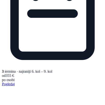
3
termina
· najraniji 6. kol – 9. kol
od
355 €
po osobi
Pogledaj