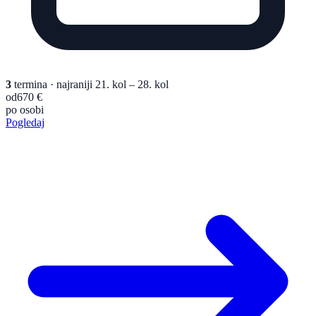
3
termina
· najraniji 21. kol – 28. kol
od
670 €
po osobi
Pogledaj