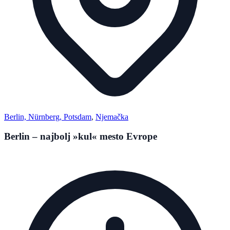
Berlin, Nürnberg, Potsdam
,
Njemačka
Berlin – najbolj »kul« mesto Evrope