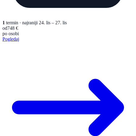
1
termin
· najraniji 24. lis – 27. lis
od
748 €
po osobi
Pogledaj