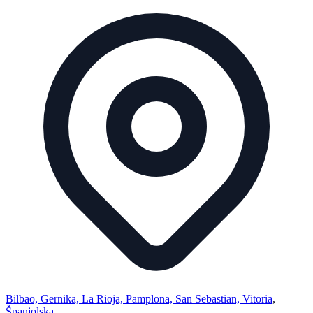
Bilbao, Gernika, La Rioja, Pamplona, San Sebastian, Vitoria
,
Španjolska