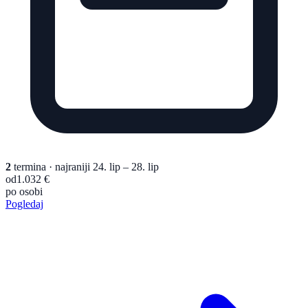
2
termina
· najraniji 24. lip – 28. lip
od
1.032 €
po osobi
Pogledaj