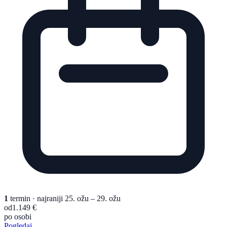
1
termin
· najraniji 25. ožu – 29. ožu
od
1.149 €
po osobi
Pogledaj