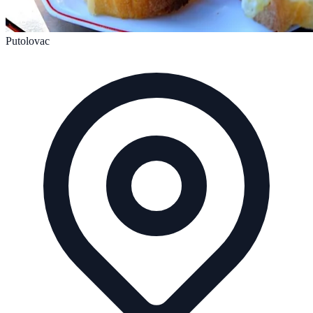
Putolovac