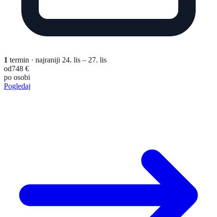
1
termin
· najraniji 24. lis – 27. lis
od
748 €
po osobi
Pogledaj