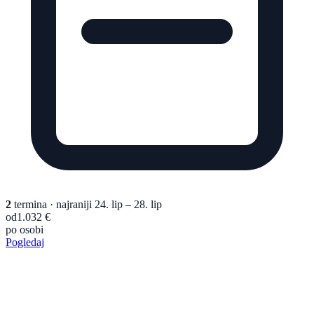
2
termina
· najraniji 24. lip – 28. lip
od
1.032 €
po osobi
Pogledaj