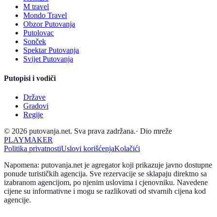
M travel
Mondo Travel
Obzor Putovanja
Putolovac
Sonček
Spektar Putovanja
Svijet Putovanja
Putopisi i vodiči
Države
Gradovi
Regije
© 2026 putovanja.net. Sva prava zadržana.
·
Dio mreže
PLAYMAKER
Politika privatnosti
Uslovi korišćenja
Kolačići
Napomena: putovanja.net je agregator koji prikazuje javno dostupne
ponude turističkih agencija. Sve rezervacije se sklapaju direktno sa
izabranom agencijom, po njenim uslovima i cjenovniku. Navedene
cijene su informativne i mogu se razlikovati od stvarnih cijena kod
agencije.