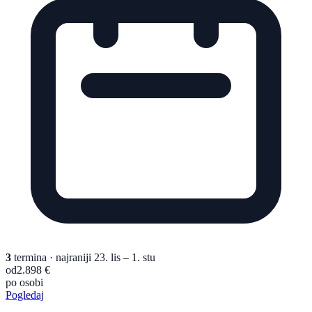
3
termina
· najraniji 23. lis – 1. stu
od
2.898 €
po osobi
Pogledaj