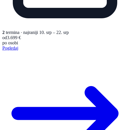
2
termina
· najraniji 10. srp – 22. srp
od
3.699 €
po osobi
Pogledaj