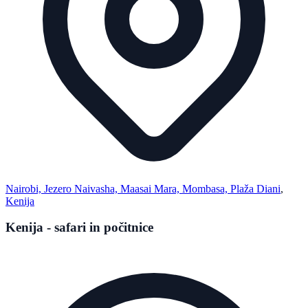
Nairobi, Jezero Naivasha, Maasai Mara, Mombasa, Plaža Diani
,
Kenija
Kenija - safari in počitnice