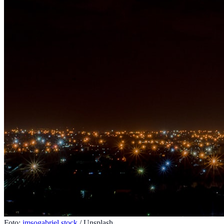
Foto:
imsogabriel stock
/ Unsplash