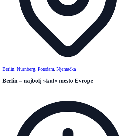
Berlin, Nürnberg, Potsdam
,
Njemačka
Berlin – najbolj »kul« mesto Evrope