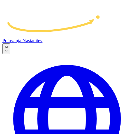
Potovanja
Nastanitev
si