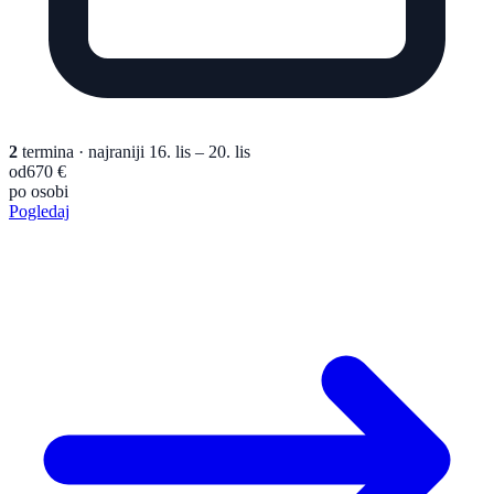
2
termina
· najraniji 16. lis – 20. lis
od
670 €
po osobi
Pogledaj