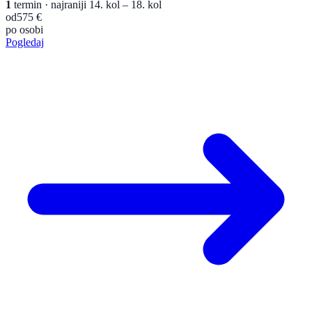
1
termin
· najraniji 14. kol – 18. kol
od
575 €
po osobi
Pogledaj