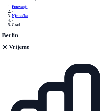
Putovanja
›
Njemačka
›
Grad
Berlin
☀️
Vrijeme