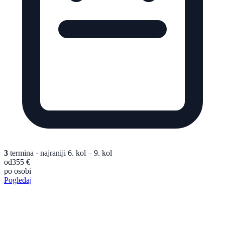
3
termina
· najraniji 6. kol – 9. kol
od
355 €
po osobi
Pogledaj